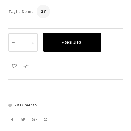
37
Taglia Donna
AGGIUNGI
favorite_border

Riferimento