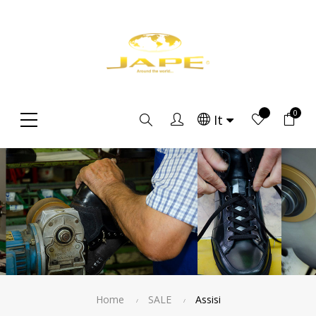
0
Ricerca
It
Home
SALE
Assisi