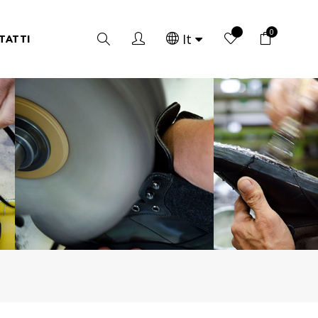
0
Ricerca
It
TATTI