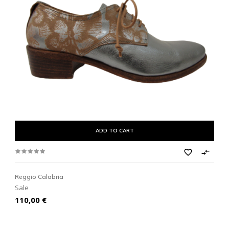
ADD TO CART
favorite_border

Reggio Calabria
Sale
Prezzo
110,00 €