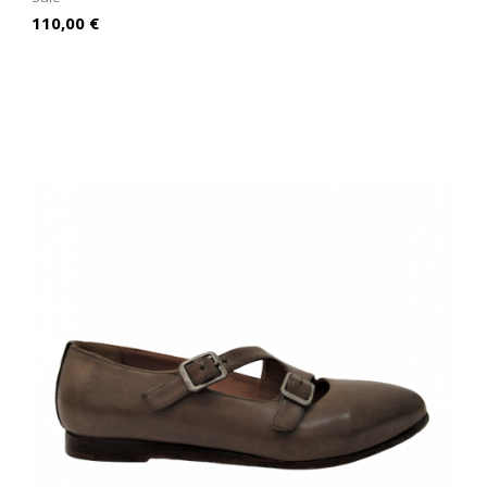
Prezzo
110,00 €