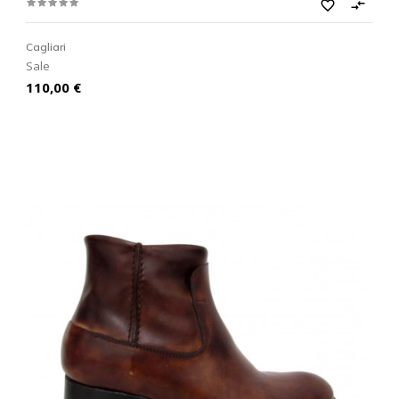
favorite_border

Cagliari
Sale
Prezzo
110,00 €