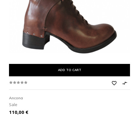
ADD TO CART
favorite_border

Ancona
Sale
Prezzo
110,00 €