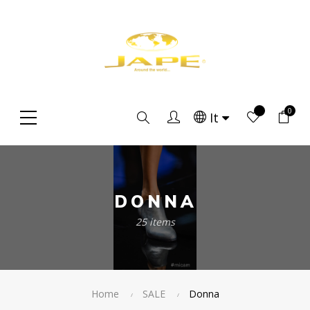
0
Ricerca
It
DONNA
25 items
Home
SALE
Donna