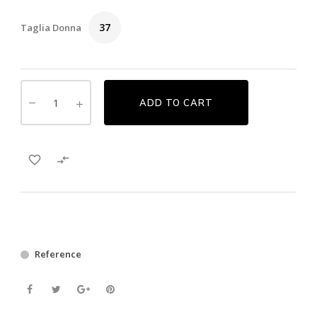
37
Taglia Donna
ADD TO CART
favorite_border

Reference