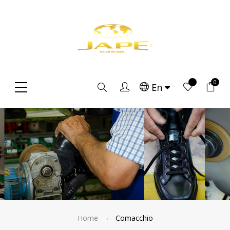
0
Search
En
Home
Comacchio